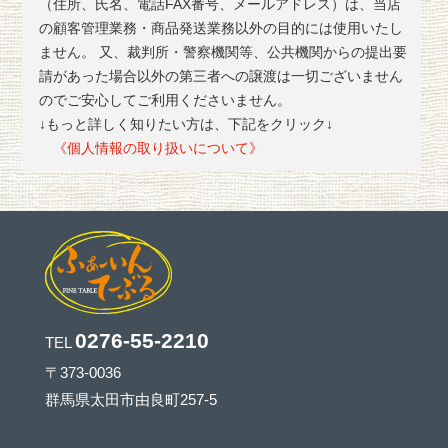
（住所、氏名、電話FAX番号、メールアドレス）は、当店
の顧客管理業務・商品発送業務以外の目的には使用いたし
ません。 又、裁判所・警察機関等、公共機関からの提出要
請があった場合以外の第三者への譲渡は一切ございません
のでご安心してご利用くださいません。
↓もっと詳しく知りたい方は、下記をクリック↓
《個人情報の取り扱いについて》
0276-55-2210
TEL
〒373-0036
群馬県太田市由良町257-5