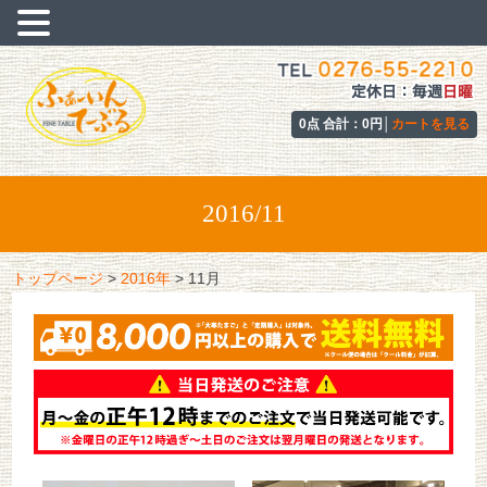
0点 合計：0円│
カートを見る
2016/11
トップページ
>
2016年
>
11月