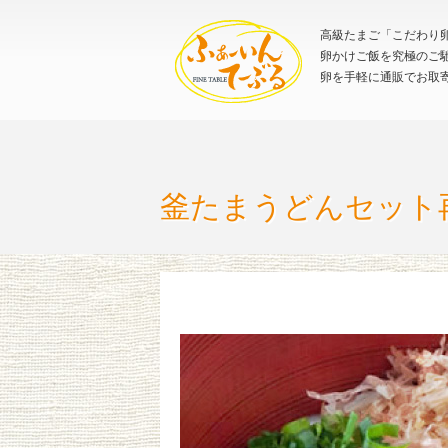
高級たまご「こだわり卵
卵かけご飯を究極のご
卵を手軽に通販でお取
釜たまうどんセット再