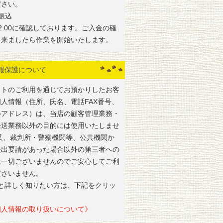
ださい。
振込
2:00に確認しております。ご入金の確
出来ましたら作業を開始いたします。
報保護について
イトのご利用を通じてお預かりしたお客
個人情報（住所、氏名、電話FAX番号、
ルアドレス）は、当店の顧客管理業務・
発送業務以外の目的には使用いたしませ
 又、裁判所・警察機関等、公共機関か
提出要請があった場合以外の第三者への
は一切ございませんのでご安心してご利
ださいません。
っと詳しく知りたい方は、下記をクリッ
人情報の取り扱いについて》