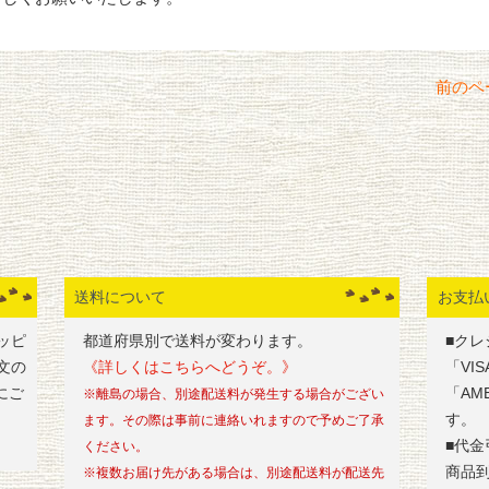
前のペ
送料について
お支払
ッピ
都道府県別で送料が変わります。
■クレ
文の
《詳しくはこちらへどうぞ。》
「VI
にご
「AM
※離島の場合、別途配送料が発生する場合がござい
す。
ます。その際は事前に連絡いれますので予めご了承
■代金
ください。
商品
※複数お届け先がある場合は、別途配送料が配送先