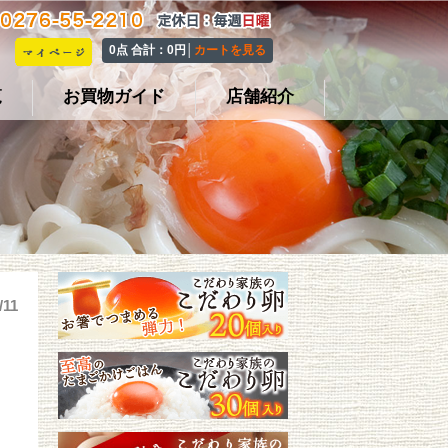
0点 合計：0円│
カートを見る
覧
お買物ガイド
店舗紹介
/11