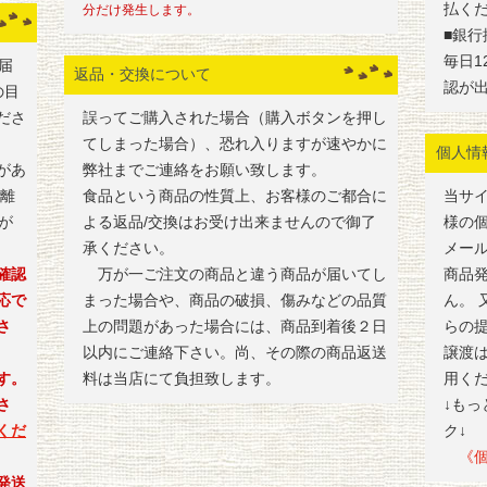
払く
分だけ発生します。
■銀行
毎日1
届
返品・交換について
認が
の目
ださ
誤ってご購入された場合（購入ボタンを押し
てしまった場合）、恐れ入りますが速やかに
個人情
があ
弊社までご連絡をお願い致します。
・離
食品という商品の性質上、お客様のご都合に
当サ
が
よる返品/交換はお受け出来ませんので御了
様の
承ください。
メー
確認
万が一ご注文の商品と違う商品が届いてし
商品
応で
まった場合や、商品の破損、傷みなどの品質
ん。
さ
上の問題があった場合には、商品到着後２日
らの
以内にご連絡下さい。尚、その際の商品返送
譲渡
す。
料は当店にて負担致します。
用く
さ
↓も
くだ
ク↓
《個
発送