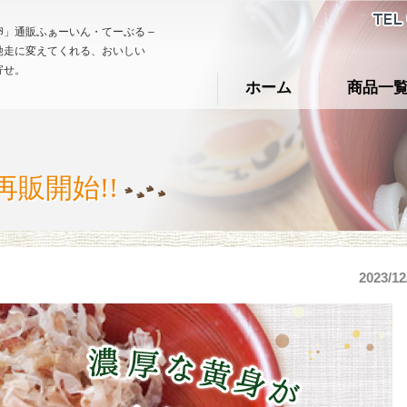
」通販ふぁーいん・てーぶる –
馳走に変えてくれる、おいしい
寄せ。
ホーム
商品一
販開始!!
2023/12