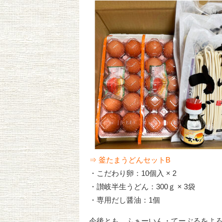
⇒ 釜たまうどんセットB
・こだわり卵：10個入 × 2
・讃岐半生うどん：300ｇ × 3袋
・専用だし醤油：1個
今後とも、ふぁーいん・てーぶるをよ