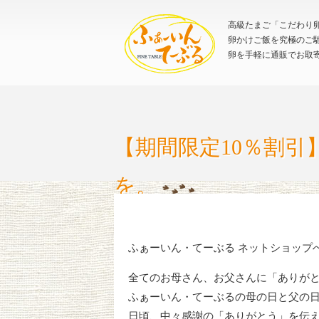
高級たまご「こだわり卵
卵かけご飯を究極のご
卵を手軽に通販でお取
【期間限定10％割
を。
ふぁーいん・てーぶる ネットショップ
全てのお母さん、お父さんに「ありが
ふぁーいん・てーぶるの母の日と父の
日頃、中々感謝の「ありがとう」を伝