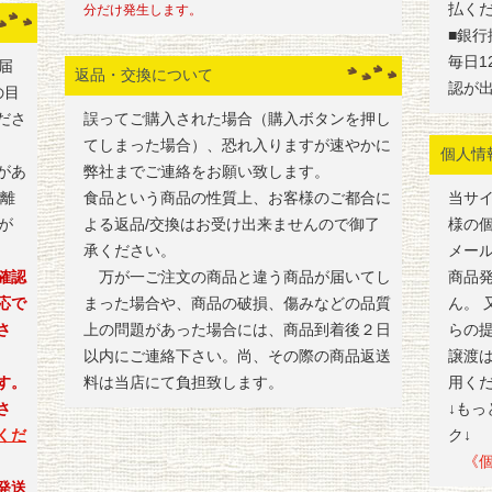
払く
分だけ発生します。
■銀行
毎日1
届
返品・交換について
認が
の目
ださ
誤ってご購入された場合（購入ボタンを押し
てしまった場合）、恐れ入りますが速やかに
個人情
があ
弊社までご連絡をお願い致します。
・離
食品という商品の性質上、お客様のご都合に
当サ
が
よる返品/交換はお受け出来ませんので御了
様の
承ください。
メー
確認
万が一ご注文の商品と違う商品が届いてし
商品
応で
まった場合や、商品の破損、傷みなどの品質
ん。
さ
上の問題があった場合には、商品到着後２日
らの
以内にご連絡下さい。尚、その際の商品返送
譲渡
す。
料は当店にて負担致します。
用く
さ
↓も
くだ
ク↓
《個
発送