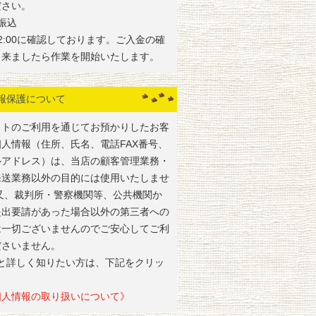
ださい。
振込
2:00に確認しております。ご入金の確
出来ましたら作業を開始いたします。
報保護について
イトのご利用を通じてお預かりしたお客
個人情報（住所、氏名、電話FAX番号、
ルアドレス）は、当店の顧客管理業務・
発送業務以外の目的には使用いたしませ
 又、裁判所・警察機関等、公共機関か
提出要請があった場合以外の第三者への
は一切ございませんのでご安心してご利
ださいません。
っと詳しく知りたい方は、下記をクリッ
人情報の取り扱いについて》