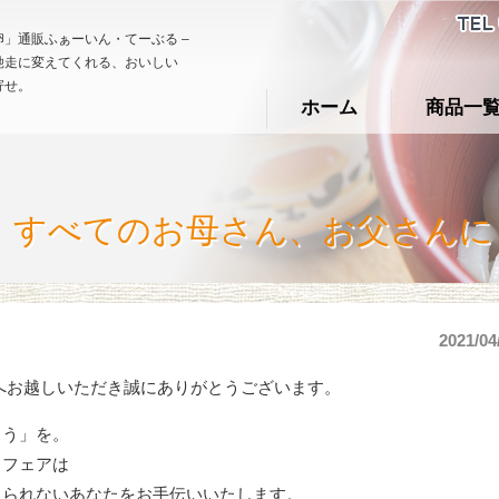
」通販ふぁーいん・てーぶる –
馳走に変えてくれる、おいしい
寄せ。
ホーム
商品一
引】すべてのお母さん、お父さん
2021/04
へお越しいただき誠にありがとうございます。
とう」を。
日フェアは
えられないあなたをお手伝いいたします。