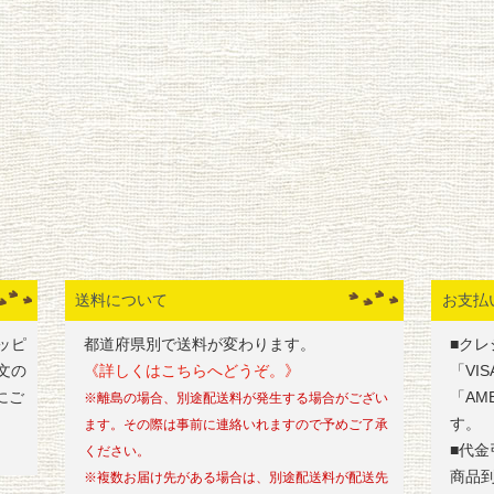
送料について
お支払
ッピ
都道府県別で送料が変わります。
■クレ
文の
《詳しくはこちらへどうぞ。》
「VI
にご
「AM
※離島の場合、別途配送料が発生する場合がござい
す。
ます。その際は事前に連絡いれますので予めご了承
■代金
ください。
商品
※複数お届け先がある場合は、別途配送料が配送先