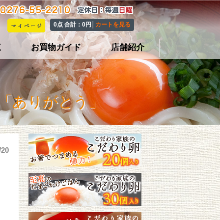
0点 合計：0円│
カートを見る
覧
お買物ガイド
店舗紹介
に「ありがとう」
/20