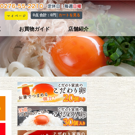
0点 合計：0円│
カートを見る
覧
お買物ガイド
店舗紹介