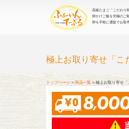
高級たまご「こだわり卵
卵かけご飯を究極のご
卵を手軽に通販でお取
極上お取り寄せ「こ
トップページ
>
商品一覧
>
極上お取り寄せ「