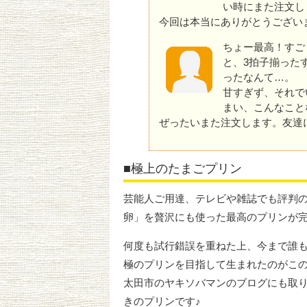
い時にまた注文し
今回は本当にありがとうござい
ちょー最高！すご
と、3拍子揃った
ったなんて…。
甘すぎず、それで
まい、こんなこと
ぜったいまた注文します。友達
■極上のたまごプリン
芸能人ご用達、テレビや雑誌でも評判
卵」を贅沢にも使った最高のプリンが
何度も試行錯誤を重ねた上、今まで誰
極のプリンを目指して生まれたのがこ
太田市のヤキソバマンのブログにも取
きのプリンです♪