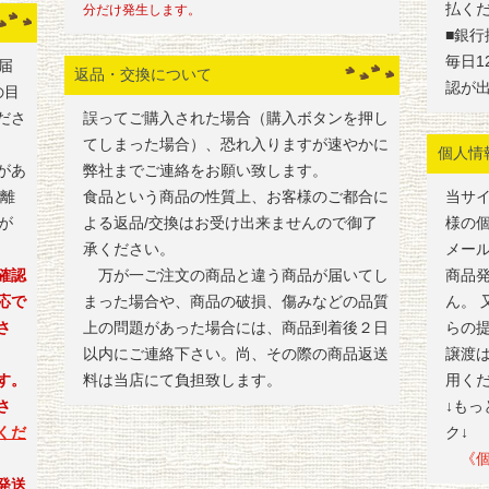
払く
分だけ発生します。
■銀行
毎日1
届
返品・交換について
認が
の目
ださ
誤ってご購入された場合（購入ボタンを押し
てしまった場合）、恐れ入りますが速やかに
個人情
があ
弊社までご連絡をお願い致します。
・離
食品という商品の性質上、お客様のご都合に
当サ
が
よる返品/交換はお受け出来ませんので御了
様の
承ください。
メー
確認
万が一ご注文の商品と違う商品が届いてし
商品
応で
まった場合や、商品の破損、傷みなどの品質
ん。
さ
上の問題があった場合には、商品到着後２日
らの
以内にご連絡下さい。尚、その際の商品返送
譲渡
す。
料は当店にて負担致します。
用く
さ
↓も
くだ
ク↓
《個
発送