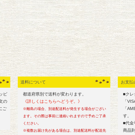
送料について
お支払
ッピ
都道府県別で送料が変わります。
■クレ
文の
《詳しくはこちらへどうぞ。》
「VI
にご
「AM
※離島の場合、別途配送料が発生する場合がござい
す。
ます。その際は事前に連絡いれますので予めご了承
■代金
ください。
商品
※複数お届け先がある場合は、別途配送料が配送先