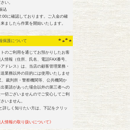
ださい。
振込
2:00に確認しております。ご入金の確
出来ましたら作業を開始いたします。
報保護について
イトのご利用を通じてお預かりしたお客
個人情報（住所、氏名、電話FAX番号、
ルアドレス）は、当店の顧客管理業務・
発送業務以外の目的には使用いたしませ
 又、裁判所・警察機関等、公共機関か
提出要請があった場合以外の第三者への
は一切ございませんのでご安心してご利
ださいません。
っと詳しく知りたい方は、下記をクリッ
人情報の取り扱いについて》