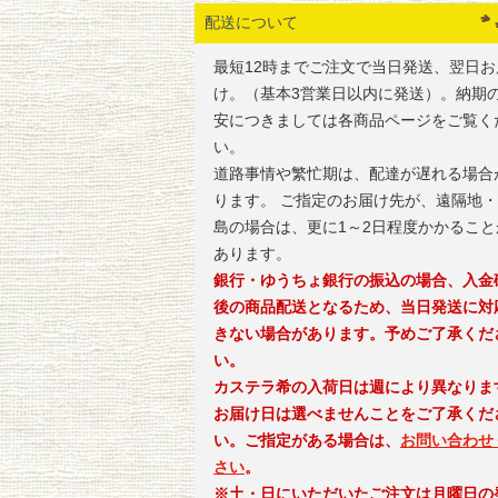
配送について
最短12時までご注文で当日発送、翌日お
け。（基本3営業日以内に発送）。納期
安につきましては各商品ページをご覧く
い。
道路事情や繁忙期は、配達が遅れる場合
ります。 ご指定のお届け先が、遠隔地
島の場合は、更に1～2日程度かかること
あります。
銀行・ゆうちょ銀行の振込の場合、入金
後の商品配送となるため、当日発送に対
きない場合があります。予めご了承くだ
い。
カステラ希の入荷日は週により異なりま
お届け日は選べませんことをご了承くだ
い。ご指定がある場合は、
お問い合わせ
さい
。
※土・日にいただいたご注文は月曜日の