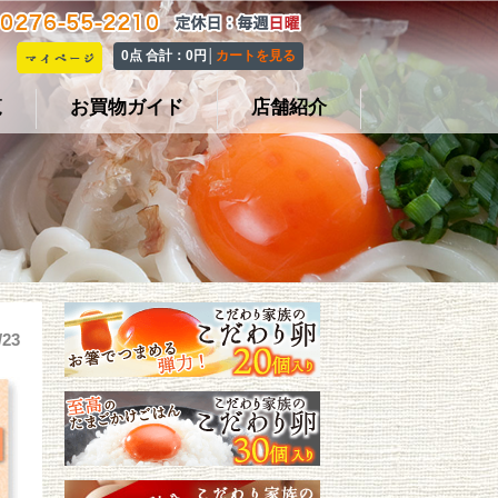
0点 合計：0円│
カートを見る
覧
お買物ガイド
店舗紹介
/23