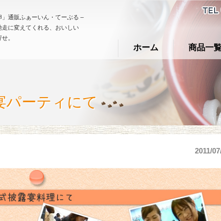
」通販ふぁーいん・てーぶる –
馳走に変えてくれる、おいしい
寄せ。
ホーム
商品一
宴パーティにて
2011/07